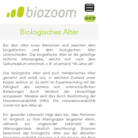
SHOP
Biologisches Alter
Bei dem Alter eines Menschen wird zwischen dem
biografischen und dem biologischen Alter
unterschieden. Das biografische Alter ist die geläufige
zeitliche Altersangabe, welche sich nach dem
Geburtsdatum errechnet, z. B. ist jemand "45 Jahre alt".
Das biologische Alter wird auch metabolisches Alter
genannt und verrät uns, in welchem Zustand unser
Körper wirklich ist. Es steht im Zusammenhang mit der
Fähigkeit des Herzens sich unterschiedlichen
Belastungen durch Variation der Herzschläge
anzupassen. Messbar wird dies durch Bestimmung der
Herzratenvariabilität (HRV). Die Herzratenvariabilität
nimmt mit dem Alter ab.
Ein gesunder Lebensstil trägt dazu bei, dass Personen
im Vergleich zu ihrer Altersgruppe langsamer altern,
während ein ungesunder Lebensstil den
Alterungsprozess deutlich beschleunigt. Biozoom
berechnet das biologische Alter aus der aktuellen
Herzratenvariabilität bezogen auf das Niveau der Peer