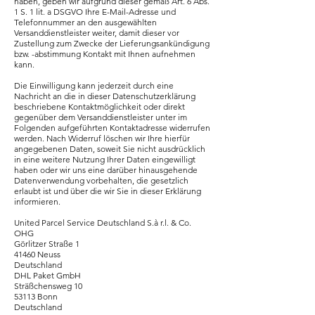
haben, geben wir aufgrund dieser gemäß Art. 6 Abs.
1 S. 1 lit. a DSGVO Ihre E-Mail-Adresse und
Telefonnummer an den ausgewählten
Versanddienstleister weiter, damit dieser vor
Zustellung zum Zwecke der Lieferungsankündigung
bzw. -abstimmung Kontakt mit Ihnen aufnehmen
kann.
Die Einwilligung kann jederzeit durch eine
Nachricht an die in dieser Datenschutzerklärung
beschriebene Kontaktmöglichkeit oder direkt
gegenüber dem Versanddienstleister unter im
Folgenden aufgeführten Kontaktadresse widerrufen
werden. Nach Widerruf löschen wir Ihre hierfür
angegebenen Daten, soweit Sie nicht ausdrücklich
in eine weitere Nutzung Ihrer Daten eingewilligt
haben oder wir uns eine darüber hinausgehende
Datenverwendung vorbehalten, die gesetzlich
erlaubt ist und über die wir Sie in dieser Erklärung
informieren.
United Parcel Service Deutschland S.à r.l. & Co.
OHG
Görlitzer Straße 1
41460 Neuss
Deutschland
DHL Paket GmbH
Sträßchensweg 10
53113 Bonn
Deutschland