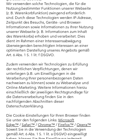
Wir verwenden solche Technologien, die für die
Nutzung bestimmter Funktionen unserer Webseite
(z. B. Warenkorbfunktion) zwingend erforderlich
sind. Durch diese Technologien werden IP-Adresse,
Zeitpunkt des Besuchs, Geräte- und Browser-
Informationen sowie Informationen zu Ihrer Nutzung
unserer Webseite (z. B. Informationen zum Inhalt
des Warenkorbs) erhoben und verarbeitet. Dies
dient im Rahmen einer Interessensabwägung
überwiegenden berechtigten Interessen an einer
optimierten Darstellung unseres Angebots gemäß
Art. 6 Abs. 1 S. 1 lit. f DSGVO.
Zudem verwenden wir Technologien zu Erfüllung
der rechtlichen Verpflichtungen, denen wir
unterliegen (z.B. um Einwilligungen in die
Verarbeitung Ihrer personenbezogenen Daten
nachweisen zu können) sowie zu Webanalyse und
Online-Marketing. Weitere Informationen hierzu
einschließlich der jeweiligen Rechtsgrundlage für
die Datenverarbeitung finden Sie in den
nachfolgenden Abschnitten dieser
Datenschutzerklärung.
Die Cookie-Einstellungen für Ihren Browser finden
Sie unter den folgenden Links:
Microsoft
Edge™
/
Safari™
/
Chrome™
/
Firefox™
/
Opera™
Soweit Sie in die Verwendung der Technologien
gemäß Art. 6 Abs. 1 S. 1 lit. a DSGVO eingewilligt
haben, können Sie Ihre Einwilligung jederzeit