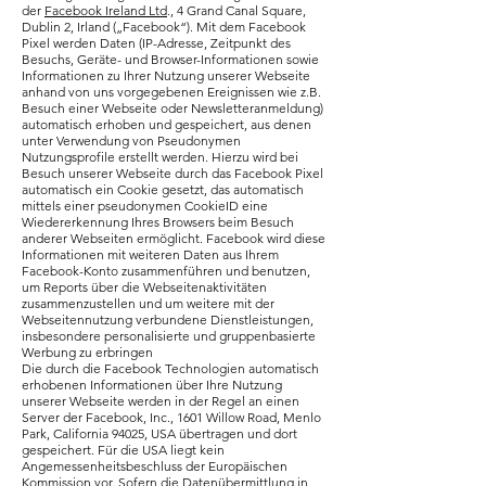
der
Facebook Ireland Ltd
., 4 Grand Canal Square,
Dublin 2, Irland („Facebook“). Mit dem Facebook
Pixel werden Daten (IP-Adresse, Zeitpunkt des
Besuchs, Geräte- und Browser-Informationen sowie
Informationen zu Ihrer Nutzung unserer Webseite
anhand von uns vorgegebenen Ereignissen wie z.B.
Besuch einer Webseite oder Newsletteranmeldung)
automatisch erhoben und gespeichert, aus denen
unter Verwendung von Pseudonymen
Nutzungsprofile erstellt werden. Hierzu wird bei
Besuch unserer Webseite durch das Facebook Pixel
automatisch ein Cookie gesetzt, das automatisch
mittels einer pseudonymen CookieID eine
Wiedererkennung Ihres Browsers beim Besuch
anderer Webseiten ermöglicht. Facebook wird diese
Informationen mit weiteren Daten aus Ihrem
Facebook-Konto zusammenführen und benutzen,
um Reports über die Webseitenaktivitäten
zusammenzustellen und um weitere mit der
Webseitennutzung verbundene Dienstleistungen,
insbesondere personalisierte und gruppenbasierte
Werbung zu erbringen
Die durch die Facebook Technologien automatisch
erhobenen Informationen über Ihre Nutzung
unserer Webseite werden in der Regel an einen
Server der Facebook, Inc., 1601 Willow Road, Menlo
Park, California 94025, USA übertragen und dort
gespeichert. Für die USA liegt kein
Angemessenheitsbeschluss der Europäischen
Kommission vor. Sofern die Datenübermittlung in