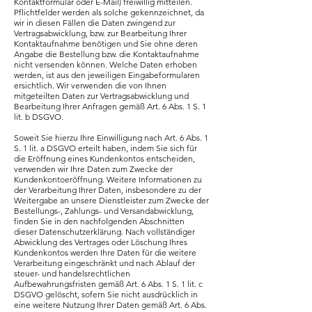
Kontaktformular oder E-Mail) freiwillig mitteilen.
Pflichtfelder werden als solche gekennzeichnet, da
wir in diesen Fällen die Daten zwingend zur
Vertragsabwicklung, bzw. zur Bearbeitung Ihrer
Kontaktaufnahme benötigen und Sie ohne deren
Angabe die Bestellung bzw. die Kontaktaufnahme
nicht versenden können. Welche Daten erhoben
werden, ist aus den jeweiligen Eingabeformularen
ersichtlich. Wir verwenden die von Ihnen
mitgeteilten Daten zur Vertragsabwicklung und
Bearbeitung Ihrer Anfragen gemäß Art. 6 Abs. 1 S. 1
lit. b DSGVO.
Soweit Sie hierzu Ihre Einwilligung nach Art. 6 Abs. 1
S. 1 lit. a DSGVO erteilt haben, indem Sie sich für
die Eröffnung eines Kundenkontos entscheiden,
verwenden wir Ihre Daten zum Zwecke der
Kundenkontoeröffnung. Weitere Informationen zu
der Verarbeitung Ihrer Daten, insbesondere zu der
Weitergabe an unsere Dienstleister zum Zwecke der
Bestellungs-, Zahlungs- und Versandabwicklung,
finden Sie in den nachfolgenden Abschnitten
dieser Datenschutzerklärung. Nach vollständiger
Abwicklung des Vertrages oder Löschung Ihres
Kundenkontos werden Ihre Daten für die weitere
Verarbeitung eingeschränkt und nach Ablauf der
steuer- und handelsrechtlichen
Aufbewahrungsfristen gemäß Art. 6 Abs. 1 S. 1 lit. c
DSGVO gelöscht, sofern Sie nicht ausdrücklich in
eine weitere Nutzung Ihrer Daten gemäß Art. 6 Abs.